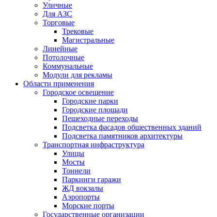
Уличные
Для АЗС
Торговые
Трековые
Магистральные
Линейные
Потолочные
Коммунальные
Модули для рекламы
Области применения
Городское освещение
Городские парки
Городские площади
Пешеходные переходы
Подсветка фасадов общественных зданий
Подсветка памятников архитектуры
Транспортная инфраструктура
Улицы
Мосты
Тоннели
Паркинги гаражи
ЖД вокзалы
Аэропорты
Морские порты
Государственные организации