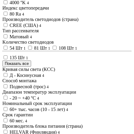
4000 °K
4
Индекс цветопередачи
80 Ra
4
Производитель светодиодов (страна)
CREE (США)
4
Тип рассеивателя
Матовый
4
Kоличество светодиодов
54 Шт
81 Шт
108 Шт
1
1
1
135 Шт
1
Показать все
Кривая силы света (КСС)
Д - Косинусная
4
Способ монтажа
Подвесной (трос)
4
Диапазон температур эксплуатации
- 20 ~ +40 °С
4
Номинальный срок эксплуатации
60+ тыс. часов (10 - 15 лет)
4
Срок гарантии
60 мес.
4
Производитель блока питания (страна)
HELVAR (Финляндия)
4