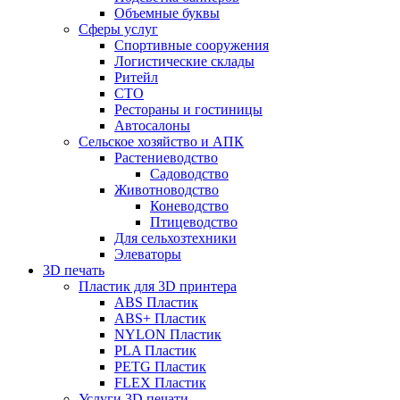
Объемные буквы
Сферы услуг
Спортивные сооружения
Логистические склады
Ритейл
СТО
Рестораны и гостиницы
Автосалоны
Сельское хозяйство и АПК
Растениеводство
Садоводство
Животноводство
Коневодство
Птицеводство
Для сельхозтехники
Элеваторы
3D печать
Пластик для 3D принтера
ABS Пластик
ABS+ Пластик
NYLON Пластик
PLA Пластик
PETG Пластик
FLEX Пластик
Услуги 3D печати