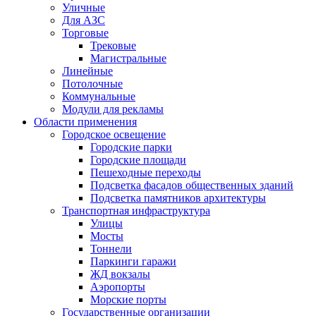
Уличные
Для АЗС
Торговые
Трековые
Магистральные
Линейные
Потолочные
Коммунальные
Модули для рекламы
Области применения
Городское освещение
Городские парки
Городские площади
Пешеходные переходы
Подсветка фасадов общественных зданий
Подсветка памятников архитектуры
Транспортная инфраструктура
Улицы
Мосты
Тоннели
Паркинги гаражи
ЖД вокзалы
Аэропорты
Морские порты
Государственные организации