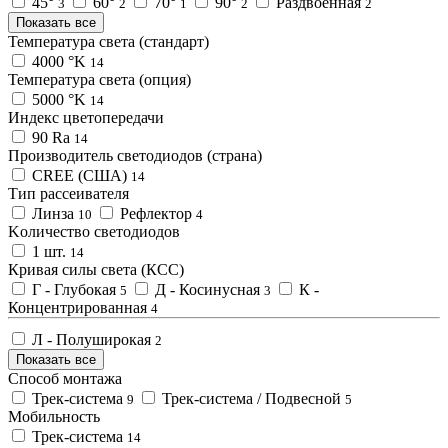
45°
60°
70°
90°
Раздвоенная
3
2
1
2
2
Показать все
Температура света (стандарт)
4000 °K
14
Температура света (опция)
5000 °K
14
Индекс цветопередачи
90 Ra
14
Производитель светодиодов (страна)
CREE (США)
14
Тип рассеивателя
Линза
Рефлектор
10
4
Kоличество светодиодов
1 шт.
14
Кривая силы света (КСС)
Г - Глубокая
Д - Косинусная
К -
5
3
Концентрированная
4
Л - Полуширокая
2
Показать все
Способ монтажа
Трек-система
Трек-система / Подвесной
9
5
Мобильность
Трек-система
14