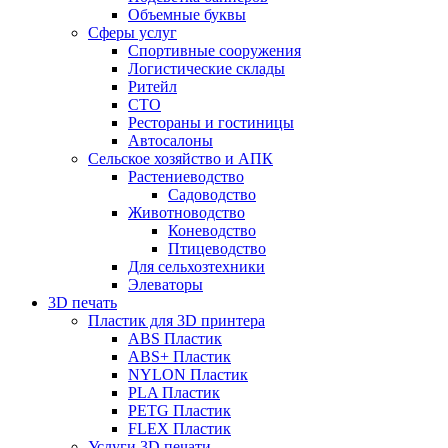
Объемные буквы
Сферы услуг
Спортивные сооружения
Логистические склады
Ритейл
СТО
Рестораны и гостиницы
Автосалоны
Сельское хозяйство и АПК
Растениеводство
Садоводство
Животноводство
Коневодство
Птицеводство
Для сельхозтехники
Элеваторы
3D печать
Пластик для 3D принтера
ABS Пластик
ABS+ Пластик
NYLON Пластик
PLA Пластик
PETG Пластик
FLEX Пластик
Услуги 3D печати